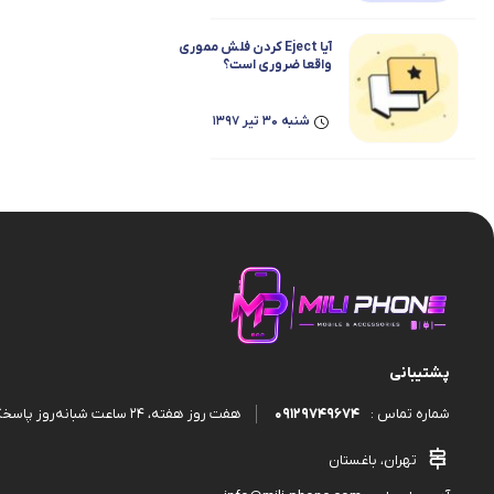
قاب و گارد
آیا Eject کردن فلش مموری
واقعا ضروری است؟
شنبه 30 تیر 1397
پشتیبانی
09129749674
هفت روز هفته، ۲۴ ساعت شبانه‌روز پاسخگوی شما هستیم.
شماره تماس :
تهران، باغستان