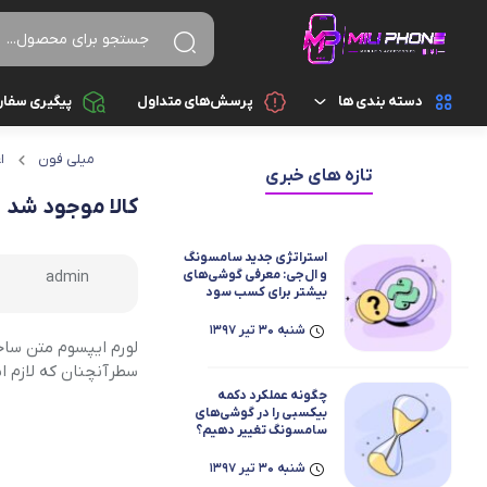
دسته بندی ها
پرسش‌های متداول
پیگیری سفا
میلی فون
ا
تجهیزات جانبی
اسپیکر
تازه های خبری
کالا موجود شد
تجهیزات جانبی کامپیوتر و ذخیره سازی
ایرپاد
استراتژی جدید سامسونگ
قطعات موبایل
پاور بانک
و ال‌جی: معرفی گوشی‌های
admin
بیشتر برای کسب سود
بیشتر
گجت هوشمند
تبدیل و رابط
شنبه 30 تیر 1397
لورم ایپسوم متن ساخ
سطرآنچنان که لازم اس
موبایل
سایر تجهیزات جانبی
چگونه عملکرد دکمه
بیکسبی را در گوشی‌های
سامسونگ تغییر دهیم؟
شارژ و آداپتور
شنبه 30 تیر 1397