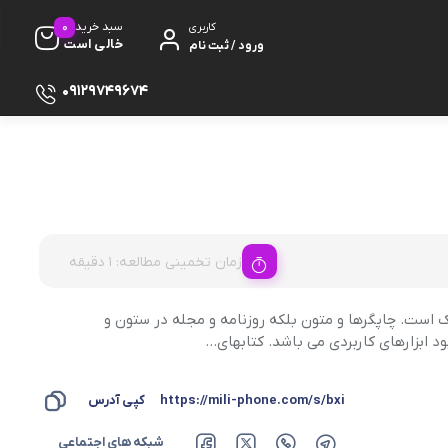
0
سبد خرید
کاربری
خالی است
ورود / ثبت نام
09129749674
ظ صفحه
زمان تخمینی مطالعه: 1 دقیقه
پایه
ک است. چاپگرها و متون بلکه روزنامه و مجله در ستون و
د ابزارهای کاربردی می باشد. کتابهای…
دفون
https://mili-phone.com/s/bxi
کپی آدرس
شبکه های اجتماعی