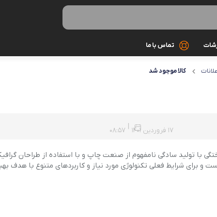
رشات
تماس با ما
علانات
کالا موجود شد
کابل شارژ
کیف و کاور
گلس و محاف
|
17 فروردین 1401
08:57
مونوپاد و سه 
تگی با تولید سادگی نامفهوم از صنعت چاپ و با استفاده از طراحان گرافی
ت و برای شرایط فعلی تکنولوژی مورد نیاز و کاربردهای متنوع با هدف بهبو
میکروفون
هندزفری و ه