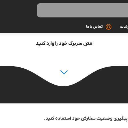
رشات
تماس با ما
متن سربرگ خود را وارد کنید
کابل شارژ
کیف و کاور
گلس و محاف
مونوپاد و سه 
میکروفون
هندزفری و ه
ای پیگیری وضعیت سفارش خود استفاده کنید.