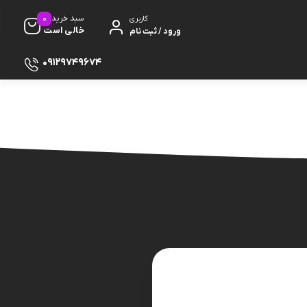
0
سبد خرید
کاربری
خالی است
ورود / ثبت نام
09129749674
ظ صفحه
پایه
دفون