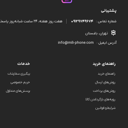
پشتیبانی
09129749674
هفت روز هفته، ۲۴ ساعت شبانه‌روز پاسخگوی شما هستیم.
شماره تماس :
تهران، باغستان
info@mili-phone.com
آدرس ایمیل :
راهنمای خرید
خدمات
راهنمای خرید
پیگیری سفارشات
روش‌های ارسال
حریم خصوصی
روش‌های پرداخت
پرسش‌های متداول
رویه‌های بازگرداندن کالا
شرایط و قوانین