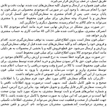
طریق ایمیل، در صف پردازش قرار می‏‌گیرند.
میلی فون همواره در ارسال و تحویل کلیه سفارش‌‏های ثبت شده، نهایت دقت و تلاش
خود را انجام می‌دهد. با وجود این، در صورتی که موجودی محصولی در میلی فون به
پایان برسد، حتی پس از اقدام مشتری به سفارش‌‏گذاری، حق کنسل کردن آن
سفارش و یا استرداد وجه سفارش برای میلی فون محفوظ است و یا مشتری
می‏‌تواند به جای کالای به اتمام رسیده، محصول دیگری را جایگزین کند
.
–
در صورت بروز مشکل در پردازش نهایی سبد خرید مانند اتمام موجودی کالا یا
انصراف مشتری، مبلغ پرداخت شده طی 24 الی 48 ساعت کاری به حساب مشتری
واریز خواهد شد
.
–
میلی فون مجاز است بدون اطلاع قبلی نسبت به توقف سفارش‌‏گیری جدید، اقدام
و فروش خود را متوقف کند و کلیه سفارش‌‏های ثبت شده قبل از توقف سفارش‌‏گیری،
پردازش و ارسال می‌‏شود. حق قطع فروش کلیه و یا بخشی از محصولات به هر دلیلی
مانند اتمام موجودی کالا بدون اطلاع قبلی، برای میلی فون محفوظ است
.
–
در صورت بروز هرگونه خطا نسبت به درج قیمت و ارزش ریالی کالاهای موجود در
سایت میلی فون، حق بلا اثر نمودن سفارش و خرید انجام شده توسط مشتری، برای
میلی فون محفوظ است. با کالا در اسرع وقت وجوه دریافتی را به حساب اعلام شده
توسط مشتری واریز و عودت می‌نماید و مشتری با ورود به سایت میلی فون
می‌پذیرد از این امر آگاهی داشته و در این خصوص ادعایی نخواهد داشت
.
–
کاربران باید هنگام سفارش کالای مورد نظر خود، فرم سفارش را با اطلاعات
صحیح و به طور کامل تکمیل کنند. بدیهی است درصورت ورود اطلاعات ناقص یا
نادرست، سفارش کاربر قابل پیگیری و تحویل نخواهد بود. بنابراین درج آدرس، ایمیل
و شماره تماس‌های همراه و ثابت توسط مشتری، به منزله مورد تایید بودن صحت
آنها است و در صورتی که این موارد به صورت صحیح یا کامل درج نشده باشد، با کالا
جهت اطمینان از صحت و قطعیت ثبت سفارش می‌تواند از مشتری، اطلاعات تکمیلی
و بیشتری درخواست کند
.
همچنین، مشتریان می‌توانند نام، آدرس و تلفن شخص