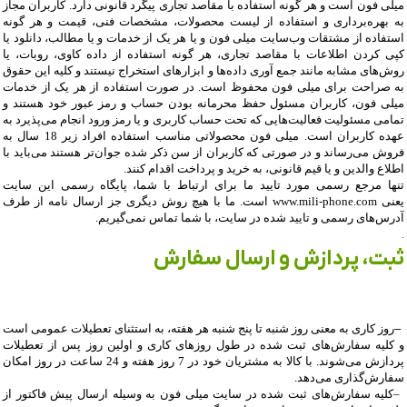
میلی فون است و هر گونه استفاده با مقاصد تجاری پیگرد قانونی دارد. کاربران مجاز
به بهره‌‏برداری و استفاده از لیست محصولات، مشخصات فنی، قیمت و هر گونه
استفاده از مشتقات وب‏‌سایت میلی فون و یا هر یک از خدمات و یا مطالب، دانلود یا
کپی کردن اطلاعات با مقاصد تجاری، هر گونه استفاده از داده کاوی، روبات، یا
روش‌‏های مشابه مانند جمع آوری داده‌‏ها و ابزارهای استخراج نیستند و کلیه این حقوق
به صراحت برای میلی فون محفوظ است. در صورت استفاده از هر یک از خدمات
میلی فون، کاربران مسئول حفظ محرمانه بودن حساب و رمز عبور خود هستند و
تمامی مسئولیت فعالیت‌‏هایی که تحت حساب کاربری و یا رمز ورود انجام می‏‌پذیرد به
عهده کاربران است. میلی فون محصولاتی مناسب استفاده افراد زیر 18 سال به
فروش می‏‌رساند و در صورتی که کاربران از سن ذکر شده جوان‌‏تر هستند می‌‏باید با
اطلاع والدین و یا قیم قانونی، به خرید و پرداخت اقدام کنند
.
تنها مرجع رسمی مورد تایید ما برای ارتباط با شما، پایگاه رسمی این سایت
یعنی
www.mili-phone.com
است. ما با هیچ روش دیگری جز ارسال نامه از طرف
آدرس‏‌های رسمی و تایید شده در سایت، با شما تماس نمی‌‏گیریم.
.
ثبت، پردازش و ارسال سفارش
–
روز کاری به معنی روز شنبه تا پنج شنبه هر هفته، به استثنای تعطیلات عمومی است
و کلیه سفارش‏‌های ثبت شده در طول روزهای کاری و اولین روز پس از تعطیلات
پردازش می‌‏شوند. با کالا به مشتریان خود در 7 روز هفته و 24 ساعت در روز امکان
سفارش‌‏گذاری می‌‏دهد
.
–
کلیه سفارش‌‏های ثبت شده در سایت میلی فون به وسیله ارسال پیش فاکتور از