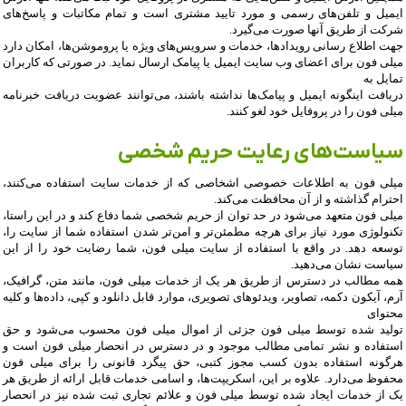
ایمیل و تلفن‌های رسمی و مورد تایید مشتری است و تمام مکاتبات و پاسخ‌های
شرکت از طریق آنها صورت می‌گیرد
.
جهت اطلاع رسانی رویدادها، خدمات و سرویس‌های ویژه یا پروموشن‌ها، امکان دارد
میلی فون برای اعضای وب سایت ایمیل یا پیامک ارسال نماید. در صورتی که کاربران
تمایل به
دریافت اینگونه ایمیل و پیامک‌ها نداشته باشند، می‌توانند عضویت دریافت خبرنامه
میلی فون را در پروفایل خود لغو کنند
.
سیاست‏‌های رعایت حریم شخصی
میلی فون به اطلاعات خصوصی اشخاصى که از خدمات سایت استفاده می‏‌کنند،
احترام گذاشته و از آن محافظت می‏‌کند
.
میلی فون متعهد می‏‌شود در حد توان از حریم شخصی شما دفاع کند و در این راستا،
تکنولوژی مورد نیاز برای هرچه مطمئن‏‌تر و امن‏‌تر شدن استفاده شما از سایت را،
توسعه دهد. در واقع با استفاده از سایت میلی فون، شما رضایت خود را از این
سیاست نشان می‏‌دهید
.
همه مطالب در دسترس از طریق هر یک از خدمات میلی فون، مانند متن، گرافیک،
آرم، آیکون دکمه، تصاویر، ویدئوهای تصویری، موارد قابل دانلود و کپی، داده‌ها و کلیه
محتوای
تولید شده توسط میلی فون جزئی از اموال میلی فون محسوب می‏‌شود و حق
استفاده و نشر تمامی مطالب موجود و در دسترس در انحصار میلی فون است و
هرگونه استفاده بدون کسب مجوز کتبی، حق پیگرد قانونی را برای میلی فون
محفوظ می‏‌دارد. علاوه بر این، اسکریپت‌ها، و اسامی خدمات قابل ارائه از طریق هر
یک از خدمات ایجاد شده توسط میلی فون و علائم تجاری ثبت شده نیز در انحصار