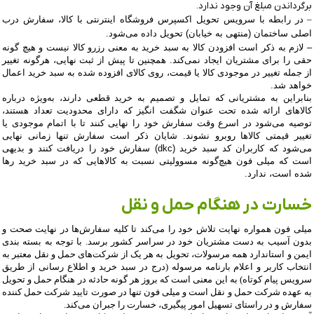
برگرداندن مبلغ آن وجود ندارد.
–
در رابطه با سرویس تحویل اکسپرس فروشگاه اینترنتی با کالا، سفارش درب
اصلی ساختمان (منتهی به خیابان)
تحویل داده می‌شود.
– لازم به ذکر است
افزودن کالا به سبد خرید به معنی رزرو کالا نیست و هیچ گونه
حقی را برای مشتریان ایجاد نمی
‌کند.
همچنین تا پیش از ثبت نهایی،
هرگونه تغییر
از جمله تغییر در موجودی کالا یا قیمت، روی کالای افزوده شده به سبد خرید اعمال
خواهد شد.
بنابراین به مشتریانی که تمایل و تصمیم به خرید قطعی دارند، به‌ویژه درباره
کالاهای ارائه شده تحت عنوان شگفت انگیز که دارای محدودیت تعداد هستند،
توصیه می‌شود در اسرع وقت سفارش خود را نهایی کنند تا با اتمام موجودی یا
تغییر قیمتی کالاها روبرو نشوند. شایان ذکر است سفارش تنها زمانی نهایی
می‌شود که کاربران کد سبد خرید (
dkc
) سفارش خود را دریافت کنند و بدیهی
است که میلی فون هیچ‌گونه مسوولیتی نسبت به کالاهایی که در سبد خرید رها
شده است، ندارد.
خسارت در هنگام حمل و نقل
میلی فون همواره نهایت تلاش خود را می‏‌کند تا کلیه سفارش‏‌ها در نهایت صحت و
بدون آسیب به دست مشتریان خود در سراسر کشور برسد. با توجه به بسته بندی
ایمن و استاندارد همه مرسولات، تحویل به هر یک از شرکت‌‏های حمل و نقل معتبر به
انتخاب کاربر و اعلام بارنامه مرسوله (درج در سبد خرید و اطلاع رسانی از طریق
سرویس پیام کوتاه) به این معنی است که بروز هر گونه حادثه در هنگام حمل و تحویل
به عهده شرکت حمل و نقل است و میلی فون تنها در صورت تایید شرکت حمل کننده
سفارش و در راستای تسهیل امور پیگیری، خسارت را جبران می‌‏کند
.