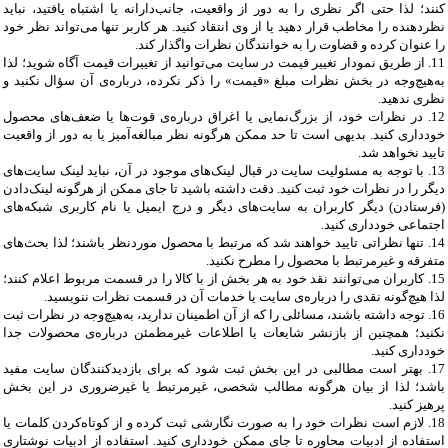
کنند؛ لذا حتی اگر نظری را به دور از واقعیت، جانب‌دارانه یا اشتباه یافتید، نباید
نظردهنده را مخاطب قرار دهید یا از وی انتقاد کنید. هر کاربر تنها می‌تواند نظر خود
را عنوان کرده و قضاوت را به خوانندگان نظرات واگذار کند
.
11.
از طریق نمودار تغییر قیمت در سایت می‌توانید از تغییرات قیمت آگاه شوید؛ لذا
به‌هیچ‌وجه در بخش نظرات مبلغ «قیمت» را ذکر نکرده، درباره‌ی آن سؤال نکنید و
نظری ندهید.
12. در نظرات خود، از بزرگ‌نمایی یا اغراق درباره‌ی قوت‌ها یا ضعف‌های محصول
خودداری کنید. بدیهی است تا حد ممکن هرگونه نظر مبالغه‌آمیز یا به دور از واقعیت
تایید نخواهد شد
.
13.
با توجه به مسئولیت سایت در قبال لینک‌های موجود در آن، نباید لینک سایت‌های
دیگر را در نظرات خود ثبت کنید. دقت داشته باشید تا جای ممکن از هرگونه لینک‌دادن
(فرستادن) دیگر کاربران به سایت‌های دیگر و درج ایمیل یا نام کاربری شبکه‌های
اجتماعی خودداری کنید
.
14.
تنها نظراتی تایید خواهند شد که مرتبط با محصول موردنظر باشند؛ لذا بحث‌های
متفرقه و غیرمرتبط با محصول را مطرح نکنید
.
15.
کاربران می‌توانند نقد خود به هر بخش از با کالا را در قسمت مربوط اعلام کنند؛
لذا هیچ‌گونه نقدی را درباره‌ی سایت یا خدمات آن در قسمت نظرات ننویسید
.
16.
توجه داشته باشند، مسائلی را که از آن اطمینان ندارید، به‌هیچ‌وجه در نظرات ثبت
نکنید؛ همچنین از بازنشر شایعات یا اطلاعات غیرمطمئن درباره‌ی محصولات جدا
خودداری کنید
.
17. بهتر است مطالبی در این بخش ثبت شود که برای بازدیدکنندگان سایت مفید
باشد؛ لذا از بیان هرگونه مطالب شخصی، غیرمرتبط یا غیرضروری در این بخش
پرهیز کنید
.
18.
لازم است نظرات خود را به صورت نگارشی ثبت کرده و از کوتاه‌کردن کلمات یا
استفاده از ادبیات محاوره تا جای ممکن خودداری کنید. استفاده از ادبیات نوشتاری