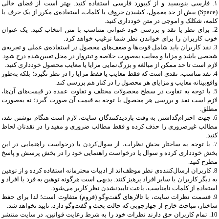
۱. فارسی بنویسید و از کیبورد فارسی استفاده کنید. بهتر است از فضای خالی
(
Space
) بیش از حد معمول، کشیدن حروف یا کلمات، استفاده‌ی مکرر از یک حرف یا
کلمه، شکلک و اموجی در متن خودداری کنید.
2. برای نظر یا نقد و بررسی خود عنوانی متناسب با متن انتخاب کنید. یک عنوان
خوب کاربران را برای خواندن نظر شما ترغیب خواهد کرد.
3.
نقد کاربران باید شامل قوت‌ها و ضعف‌های محصول در استفاده‌ی عملی و تجربه‌ی
شخصی باشد و مزایا و معایب به‌صورت خلاصه و تیتروار در محل تعیین‌شده درج شود.
لازم است تا حد ممکن از مبالغه و بزرگ‌نمایی مزایا یا معایب محصول خودداری کنید.
4. نقد مناسب، نقدی است که فقط معایب یا فقط مزایا را در نظر نگیرد؛ بلکه به‌طور
واقع‌بینانه معایب و مزایای هر محصول را در کنار هم بررسی کند
.
5.
با توجه به تفاوت در سطح محصولات مختلف و تفاوت عمده در قیمت‌های آن‌ها،
لازم است نقد و بررسی هر محصول با توجه به قیمت آن صورت گیرد؛ نه به‌صورت
مطلق
.
6.
جهت احترام‌گذاشتن به وقت بازدیدکنندگان سایت، لازم است هنگام نوشتن نقد،
مطالب غیرضروری را حذف کرده و فقط مطالب ضروری و مفید را در نقدتان لحاظ
کنید
.
7.
با توجه به ساختار بخش نظرات، از سوال‌کردن یا درخواست راهنمایی در این
بخش خودداری کرده و سوال یا درخواست راهنمایی خود را در بخش پرسش و پاسخ
مطرح کنید.
8.
کاربران ارسال‌کننده‌ی نظر موظف‌اند از ادبیات محترمانه استفاده کرده و از توهین
به دیگر کاربران یا سایر افراد پرهیز کنند. بدیهی است هرگونه توهین به فرد یا افراد و
استفاده از کلمات نامناسب، باعث تاییدنشدن نظر کاربر می‌شود
.
9.
قسمت نظرات سایت، با تالارهای گفت‌وگو (فروم) متفاوت است؛ لذا برای حفظ
ساختار، مباحث خارج از چهارچوبی که حالت بحث و گفت‌وگو دارد، تایید نخواهد شد
.
10.
تمام کاربران حق دارند نظرات خود را به شرط رعایت قوانین، در سایت منتشر