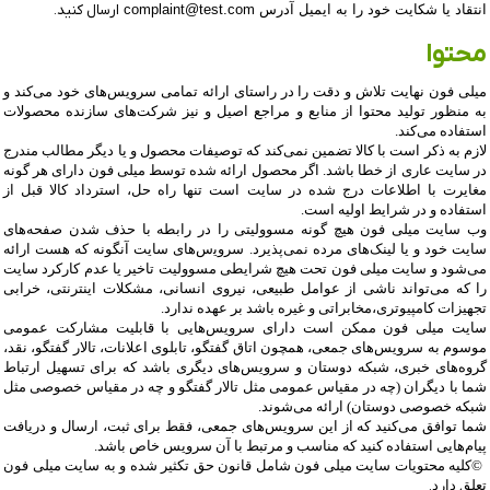
انتقاد یا شکایت خود را به ایمیل آدرس
complaint@test.com
ارسال کنید.
محتوا
میلی فون نهایت تلاش و دقت را در راستای ارائه تمامی سرویس‌‏های خود می‏‌کند و
به منظور تولید محتوا از منابع و مراجع اصیل و نیز شرکت‏‌های سازنده محصولات
استفاده می‏‌کند.
لازم به ذکر است با کالا تضمین نمی‏‌کند که توصیفات محصول و یا دیگر مطالب مندرج
در سایت عاری از خطا باشد. اگر محصول ارائه شده توسط میلی فون دارای هر گونه
مغایرت با اطلاعات درج شده در سایت است تنها راه حل، استرداد کالا قبل از
استفاده و در شرایط اولیه است
.
وب ‏‌سایت میلی فون هیچ گونه مسوولیتی را در رابطه با حذف شدن صفحه‏‌های
سایت خود و یا لینک‏‌های مرده نمی‌‏پذیرد. سروﻳس‌‏های سایت آن‏گونه که هست ارائه
می‏‌شود و سایت میلی فون تحت هیچ شرایطی مسوولیت تاخیر یا عدم کارکرد سایت
را که می‌تواند ناشى از عوامل طبیعى، نیروى انسانی، مشکلات اینترنتى، خرابی
تجهیزات کامپیوترى،مخابراتى و غیره باشد بر عهده ندارد
.
سایت میلی فون ممکن است دارای سرویس‌‏هایی با قابلیت مشارکت عمومی
موسوم به سرویس‌‏های جمعی، همچون اتاق گفتگو، تابلوی اعلانات، تالار گفتگو، نقد،
گروه‌‏های خبری، شبکه دوستان و سرویس‏‌های دیگری باشد که برای تسهیل ارتباط
شما با دیگران (چه در مقیاس عمومی مثل تالار گفتگو و چه در مقیاس خصوصی مثل
شبکه خصوصی دوستان) ارائه می‏‌شوند.
شما توافق می‏‌کنید که از این سرویس‏‌های جمعی، فقط برای ثبت، ارسال و دریافت
پیام‏‌هایی استفاده کنید که مناسب و مرتبط با آن سرویس خاص باشد
.
©
کلیه محتویات سایت میلی فون شامل قانون حق تکثیر شده و به سایت میلی فون
تعلق دارد
.