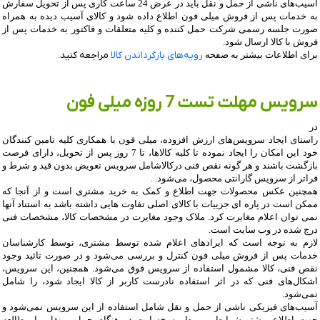
آسیب‏‌های ناشی از حمل و نقل باید در عرض 24 ساعت کاری پس از تحویل سفارش
به خدمات پس از فروش میلی فون اطلاع داده شود و کالای آسیب دیده به همراه
صورت جلسه رسمی شرکت حمل کننده و کلیه متعلقات و فاکتور به خدمات پس از
فروش با کالا ارسال شود
.
برای اطلاعات بیشتر به صفحه
رویه‌های بازگرداندن کالا
مراجعه کنید
.
سرویس مهلت تست 7 روزه میلی فون
در
راستای ایجاد سرویس‌‏های ارزش افزوده، میلی فون با همکاری کلیه تامین‏‌ کنندگان
خود این امکان را ایجاد نموده تا کلیه کالاها، تا 7 روز پس از تحویل، دارای فرصت
بازگشت باشند و هر گونه نقص فنی درکالاشامل سرویس تعویض بدون قید و شرط و
فراتر از سرویس گارانتی محصول، می‏‌شود.
.
همچنین عکس محصولات جهت اطلاع و کمک به خرید مشتری است و از آنجا که
ممکن است در پاره ای جزییات با کالای اصلی تفاوت هایی داشته باشد به استناد آنها
نمی توان اعلام مغایرت کرد. ملاک وجود مغایرت در مشخصات کالا، مشخصات فنی
درج شده در وب سایت است
.
لازم به توجه است که ایرادهای اعلام شده توسط مشتری، توسط کارشناسان
خدمات پس از فروش میلی فون کنترل و بررسی می‏‌شود و در صورت تائید وجود
نقص فنی، کالا مشمول استفاده از سرویس فوق می‏‌شود. همچنین، این سرویس،
اشکال‏‌های فنی که در اثر استفاده نادرست کاربر از کالا ایجاد شود، را شامل
نمی‌‏شود
.
آسیب‏‌های فیزیکی ناشی از حمل و نقل شامل استفاده از این سرویس نمی‏‌شود و
جهت اطلاع بیشتر شرایط مربوط به خسارت در هنگام حمل و نقل را مطالعه