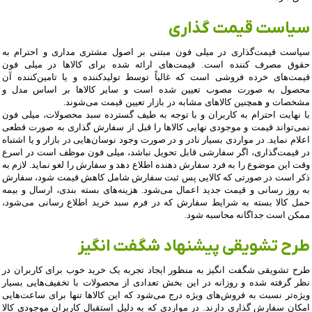
سیاست قیمت گذاری
سیاست قیمت‌‏گذاری در میلی فون مبتنی بر اصول مشتری مداری و احترام به
حقوق مصرف کننده است. قیمت‏‌های ارائه شده برای کالاها در میلی فون
قیمت‏‌های خرده فروشی است که غالباً توسط تولید‏کننده و یا تامین‏‌کننده آن
محصول به صورت مصوب تعیین شده است و سایر کالاها بر اساس مدل و
مشخصات و همچنین کالاهای مشابه در بازار تعیین قیمت می‌‏شوند
.
با نهایت احترام به کاربران و با توجه به طیف گسترده سبد محصولات، میلی فون
نمی‌تواند قیمت و موجودی نهایی کالاها را قبل از سفارش گذاری به صورت قطعی
اعلام نماید. در مواردی بسیار نادر و در صورت وجود نوسان‌‏هایی در بازار و یا اشتباه
در قیمت‌‏گذاری، اگر سفارشی قابل تحویل نباشد، میلی فون موظف است در اسرع
وقت این موضوع را به فرد سفارش‌ ‏دهنده اطلاع دهد و سفارش را لغو نماید. لازم به
ذکر است در صورتی که کالایی پس ثبت سفارش شامل کاهش قیمت شود، سفارش
به روز رسانی و قیمت جدید اعمال می‏‌شود. هزینه‏‌های بسته بندی، ارسال و بیمه
حمل کالا بسته به شرایط سفارش که در فرم سبد خرید اطلاع‌ ‏رسانی می‌‏شود،
ممکن است جداگانه محاسبه شود
.
طرح تشویقی پیشنهاد شگفت انگیز
طرح تشویقی شگفت انگیز به منظور ایجاد تجربه یک خرید خوب برای کاربران در
نظر گرفته شده و روزانه در این بخش تعدادی از محصولات با تخفیف‏‌هایی بسیار
ویژه‏‌تر نسبت به فروش‌‏های ویژه درج می‏‌شود که این کالاها تنها برای ساعت‏‌هایی
امکان سفارش گذاری دارند. در مواردی که به دلیل استقبال کاربران موجودی کالا