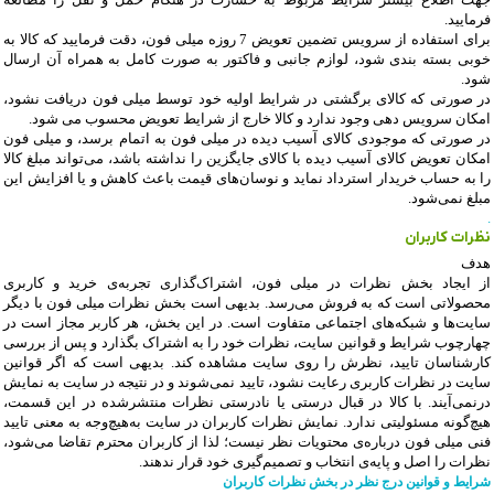
فرمایید
.
برای استفاده از سرویس تضمین تعویض 7 روزه میلی فون، دقت فرمایید که کالا به
‏خوبی بسته بندی شود، لوازم جانبی و فاکتور به صورت کامل به همراه آن ارسال
شود
.
در صورتی که کالای برگشتی در شرایط اولیه خود توسط میلی فون دریافت نشود،
امکان سرویس دهی وجود ندارد و کالا خارج از شرایط تعویض محسوب می شود
.
در صورتی که موجودی کالای آسیب دیده در میلی فون به اتمام برسد، و میلی فون
امکان تعویض کالای آسیب دیده با کالای جایگزین را نداشته باشد، می‌تواند مبلغ کالا
را به حساب خریدار استرداد نماید و نوسان‏‌های قیمت باعث کاهش و یا افزایش این
مبلغ نمی‌‏شود
.
.
نظرات کاربران
هدف
از ایجاد بخش نظرات در میلی فون، اشتراک‌گذاری تجربه‌ی خرید و کاربری
محصولاتی است که به فروش می‌رسد. بدیهی است بخش نظرات میلی فون با دیگر
سایت‌ها و شبکه‌های اجتماعی متفاوت است. در این بخش، هر کاربر مجاز است در
چهارچوب شرایط و قوانین سایت، نظرات خود را به اشتراک بگذارد و پس از بررسی
کارشناسان تایید، نظرش را روی سایت مشاهده کند.
بدیهی است که اگر قوانین
سایت در نظرات کاربری رعایت نشود، تایید نمی‌شوند و در نتیجه در سایت به نمایش
درنمی‌آیند
.
با کالا در قبال درستی یا نادرستی نظرات منتشرشده در این قسمت،
هیچ
گونه مسئولیتی ندارد. نمایش نظرات کاربران در سایت به
هیچ‌وجه به معنی تایید
فنی میلی فون درباره‌ی محتویات نظر نیست؛ لذا از کاربران محترم تقاضا می‌شود،
نظرات را اصل و پایه‌ی انتخاب و تصمیم
گیری خود قرار ندهند
.
شرایط و قوانین درج نظر در بخش نظرات کاربران