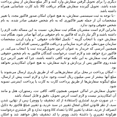
دیگری را برای تحویل گرفتن سفارش وارد کنند و اگر مبلغ سفارش از پیش پرداخت
شده باشد، تحویل گیرنده سفارش هنگام دریافت کالا باید کارت شناسایی همراه
داشته باشد
.
–
با توجه به ثبت سیستمی سفارش، به هیچ عنوان امکان صدور فاکتور مجدد یا تغییر
مشخصات آن از جمله تغییر فاکتوری که به نام شخص حقیقی صادر شده، به نام
شخص حقوقی وجود ندارد.
بنابراین لازم است مشتریان هنگام ثبت سفارش، نسبت به این مساله دقت لازم را
داشته باشند و اگر نیاز دارند که فاکتور به نام حقوقی برای آنها صادر شود، هنگام ثبت
سفارش خود، با انتخاب گزینه ” تکمیل اطلاعات حقوقی ” و وارد کردن مشخصات
سازمان موردنظر، برای خرید سازمانی و دریافت فاکتور رسمی اقدام کنند
.
همچنین آدرسی که خریدار به عنوان آدرس تحویل‌گیرنده ثبت یا انتخاب می‌کند، در
فاکتور درج خواهد شد و لازم است درخواست کنندگان فاکتور به نام شخص حقوقی
هنگام ثبت سفارش به این نکته توجه کافی داشته باشند، چرا که تغییر آدرس درج
شده روی فاکتور پس از پردازش و تایید سفارش، به هیچ عنوان امکان‌پذیر نخواهد
بود.
– امکان پرداخت در محل برای سفارش‌هایی که از طریق باربری ارسال می‌شوند یا
مبلغ آنها بیشتر از سی میلیون ریال است، وجود ندارد و لازم است پیش از ارسال،
مبلغ اینگونه سفارش‌ها از طریق پرداخت کارت به کارت یا پرداخت اینترنتی تسویه
شود.
-تحویل سفارش در اماکن عمومی همچون کافه، کافی نت، رستوران، هتل و مانند
آن امکان‌پذیر نیست و لازم است آدرس تحویل، دقیق و قابل استناد باشد
– در صورت خرید اعتباری (استفاده از کد تخفیف یا ووچر) پس از نهایی شدن
سبد، از نظر قانونی امکان اعمال تغییر در سبد خرید، و تغییر مبلغ فاکتور به دلایل
انصراف از خرید، حذف یا تغییر کالا یا تعداد کالا وجود ندارد و اگر مشتری درخواست
هرگونه تغییری را داشته باشد، ووچر یا کد تخفیف باطل خواهد شد و امکان