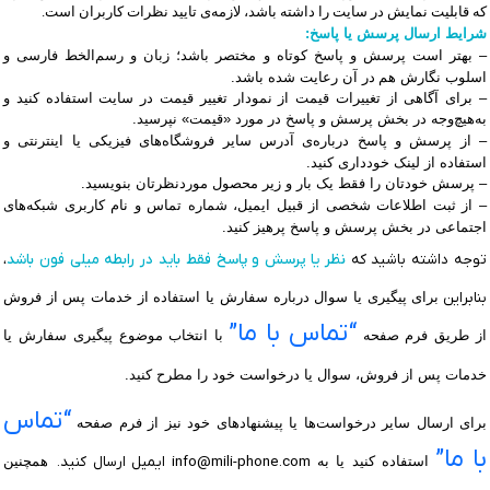
که قابلیت نمایش در سایت را داشته باشد، لازمه‌ی تایید نظرات کاربران است
.
شرایط ارسال پرسش یا پاسخ:
– بهتر است پرسش و پاسخ کوتاه و مختصر باشد؛
زبان و رسم‌الخط فارسی و
اسلوب نگارش هم
در آن
رعایت شده باشد.
– برای آگاهی از تغییرات قیمت از نمودار تغییر قیمت در سایت استفاده کنید و
به‌هیچ‌وجه در بخش پرسش و پاسخ در مورد «قیمت» نپرسید.
– از پرسش و پاسخ درباره‌ی آدرس سایر فروشگاه
های فیزیکی یا اینترنتی و
استفاده از لینک خودداری کنید.
– پرسش خودتان را فقط یک بار و زیر محصول موردنظرتان بنویسید.
– از ثبت اطلاعات شخصی از قبیل ایمیل، شماره تماس و نام کاربری شبکه
های
اجتماعی در بخش پرسش و پاسخ پرهیز کنید.
توجه داشته باشید که
نظر یا پرسش و پاسخ فقط باید در رابطه میلی فون باشد
،
بنابراین
برای پیگیری یا سوال درباره سفارش یا استفاده از خدمات پس از فروش
“تماس با ما”
از طریق فرم صفحه
با انتخاب موضوع پیگیری سفارش یا
خدمات پس از فروش، سوال یا درخواست خود را مطرح کنید.
“تماس
برای ارسال سایر درخواست‌ها یا پیشنهادهای خود نیز از فرم صفحه
با ما”
استفاده کنید
یا
به
info@mili-phone.com
ایمیل ارسال کنید.
همچنین