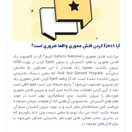
آیا Eject کردن فلش مموری واقعا ضروری است؟
چرا باید فلش مموری را Safe to Remove کنیم؟ اگر در کامپیوتر یک
فلش مموری یا هارد اکسترنال را بدون Eject کردن از پورت USB
بیرون بکشید، معمولا یک هشدار با این مضمون به نمایش
درمی‌آید: Disk Not Ejected Properly که یعنی دیسک به‌درستی
بیرون کشیده نشده است. اما آیا واقعا Eject کردن فلش مموری یک
امر ضروری محسوب می‌شود؟ پاسخ احتمالا خیر است؛ فقط کافی است
بعد از کپی کردن اطلاعات چند ثانیه صبر کنید و سپس فلش مموری
موردنظر را بیرون بکشید. برای محکم‌کاری، بهتر است در مورد
هاردهای اکسترنال، به‌خصوص آن‌هایی که از قطعات چرخان استفاده
می‌کنند، کمی محتاطانه‌تر عمل کنید و در مورد بیرون کشیدن سیم آن
عجله نکنید. البته این یک توصیه علمی نیست ولی باید بگوییم که
در بدترین حالت ممکن، فایل موردنظر به‌درستی منتقل نمی‌شود یا
برای فایل‌های موجود در ...