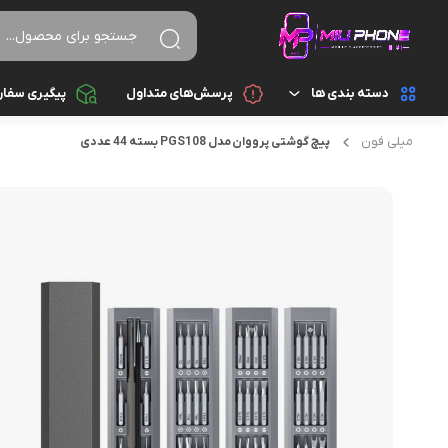
دسته بندی ها
پرسش‌های متداول
پیگیری سفا
میلی فون
پیچ گوشتی پرووان مدل PGS108 بسته 44 عددی
تجهیزات جانبی
اسپیکر
تجهیزات جانبی کامپیوتر و ذخیره سازی
ایرپاد
قطعات موبایل
پاور بانک
گجت هوشمند
تبدیل و رابط
موبایل
سایر تجهیزات جانبی
شارژ و آداپتور