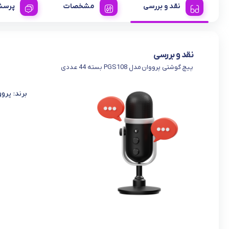
نقد و بررسی
مشخصات
پرسش
نقد و بررسی
پیچ گوشتی پرووان مدل PGS108 بسته 44 عددی
برند: پروو