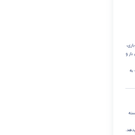
ازی،
باز و
به
سته
دهد.