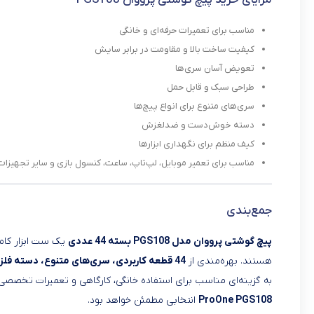
مزایای خرید پیچ گوشتی پرووان PGS108
مناسب برای تعمیرات حرفه‌ای و خانگی
کیفیت ساخت بالا و مقاومت در برابر سایش
تعویض آسان سری‌ها
طراحی سبک و قابل حمل
سری‌های متنوع برای انواع پیچ‌ها
دسته خوش‌دست و ضدلغزش
کیف منظم برای نگهداری ابزارها
مناسب برای تعمیر موبایل، لپ‌تاپ، ساعت، کنسول بازی و سایر تجهیزا
جمع‌بندی
پیچ گوشتی پرووان مدل PGS108 بسته 44 عددی
یک ست ابزار کامل
هستند. بهره‌مندی از
44 قطعه کاربردی، سری‌های متنوع، دسته فلزی مغناطیسی، آلیاژ مقاوم کروم وانادیوم و کیف نگهداری جمع‌وجور
به گزینه‌ای مناسب برای استفاده خانگی، کارگاهی و تعمیرات تخصصی 
ProOne PGS108
انتخابی مطمئن خواهد بود.