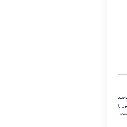
ه‌مند
ل را
ید،