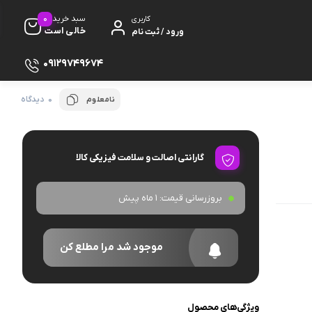
0
سبد خرید
کاربری
خالی است
ورود / ثبت نام
09129749674
0 دیدگاه
نامعلوم
گارانتی اصالت و سلامت فیزیکی کالا
ظ صفحه
بروزرسانی قیمت:
1 ماه پیش
پایه
موجود شد مرا مطلع کن
دفون
ویژگی‌های محصول