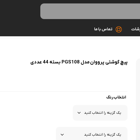
رشات
تماس با ما
کابل شارژ
پیچ گوشتی پرووان مدل PGS108 بسته 44 عددی
کیف و کاور
گلس و محاف
مونوپاد و سه 
انتخاب رنگ
میکروفون
هندزفری و ه