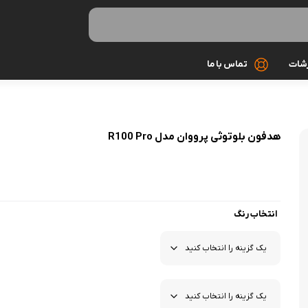
رشات
تماس با ما
کابل شارژ
هدفون بلوتوثی پرووان مدل R100 Pro
کیف و کاور
گلس و محاف
مونوپاد و سه 
انتخاب رنگ
میکروفون
هندزفری و ه