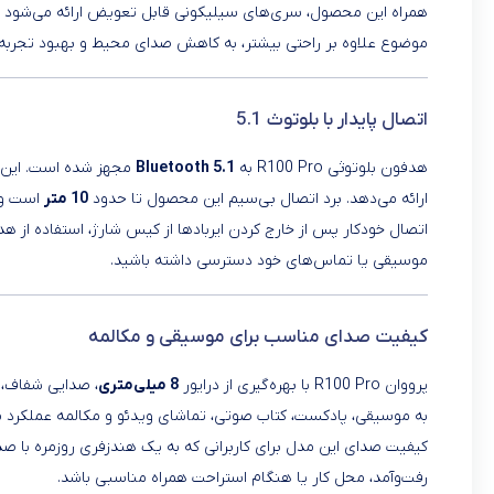
همراه این محصول، سری‌های سیلیکونی قابل تعویض ارائه می‌شود تا کا
موضوع علاوه بر راحتی بیشتر، به کاهش صدای محیط و بهبود تجربه 
اتصال پایدار با بلوتوث 5.1
هدفون بلوتوثی R100 Pro به
Bluetooth 5.1
مجهز شده است. این ن
ارائه می‌دهد. برد اتصال بی‌سیم این محصول تا حدود
10 متر
است و ب
اتصال خودکار پس از خارج کردن ایربادها از کیس شارژ، استفاده از ه
موسیقی یا تماس‌های خود دسترسی داشته باشید.
کیفیت صدای مناسب برای موسیقی و مکالمه
پرووان R100 Pro با بهره‌گیری از درایور
8 میلی‌متری
، صدایی شفاف، 
به موسیقی، پادکست، کتاب صوتی، تماشای ویدئو و مکالمه عملکرد م
کیفیت صدای این مدل برای کاربرانی که به یک هندزفری روزمره با ص
رفت‌وآمد، محل کار یا هنگام استراحت همراه مناسبی باشد.