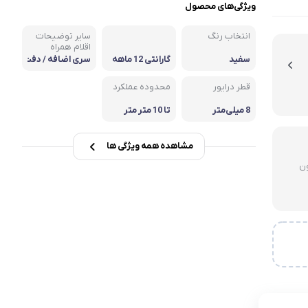
نگهدارنده
ویژگی‌های محصول
انتخاب رنگ
سایر توضیحات
اقلام همراه
هدفون،
سفید
گارانتی 12 ماهه
سری اضافه / دفت
هندزفری و
کاوان, گارانتی 6 م
رچه راهنما / کابل
هدست
اهه کاوان
شارژر
قطر درایور
محدوده عملکرد
8 میلی‌متر
تا 10 متر متر
مشاهده همه ویژگی ها
لای 3 میلیون