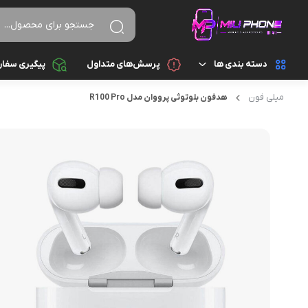
دسته بندی ها
پرسش‌های متداول
پیگیری سفا
میلی فون
هدفون بلوتوثی پرووان مدل R100 Pro
تجهیزات جانبی
اسپیکر
تجهیزات جانبی کامپیوتر و ذخیره سازی
ایرپاد
قطعات موبایل
پاور بانک
گجت هوشمند
تبدیل و رابط
موبایل
سایر تجهیزات جانبی
شارژ و آداپتور