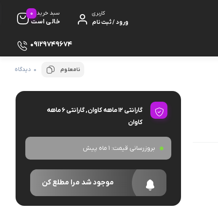
0
سبد خرید
کاربری
خالی است
ورود / ثبت نام
09129749674
0 دیدگاه
نامعلوم
گارانتی 12 ماهه کاوان, گارانتی 6 ماهه
کاوان
ظ صفحه
پایه
بروزرسانی قیمت:
1 ماه پیش
موجود شد مرا مطلع کن
دفون