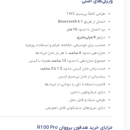
ویژگی‌های اصلی
طراحی کاملاً بی‌سیم TWS
اتصال از طریق
Bluetooth 5.1
برد اتصال تا حدود
10 متر
درایور
8 میلی‌متری
مناسب برای موسیقی، مکالمه، فیلم و استفاده روزمره
شارژدهی حدود
4 ساعت
با هر بار شارژ ایربادها
مجموع شارژدهی تا حدود
13 ساعت
همراه با کیس
مدت زمان شارژ کیس حدود
1.5 تا 2 ساعت
پشتیبانی از شارژ بی‌سیم کیس
قابلیت استفاده تکی یا دوتایی از ایربادها
دارای میکروفون داخلی
طراحی سبک و قابل حمل
دارای سری‌های سیلیکونی قابل تعویض
مزایای خرید هدفون پرووان R100 Pro