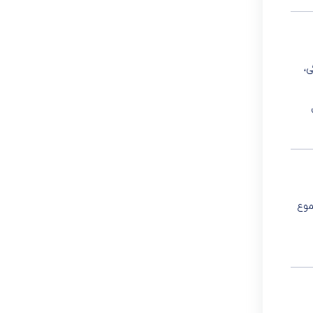
ی،
موع