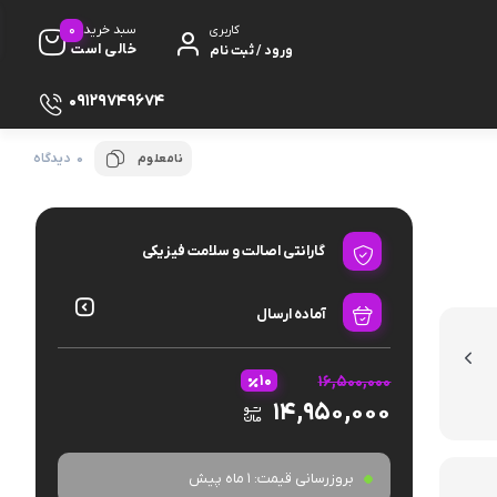
0
سبد خرید
کاربری
خالی است
ورود / ثبت نام
09129749674
0 دیدگاه
نامعلوم
گارانتی اصالت و سلامت فیزیکی
ظ صفحه
آماده ارسال
پایه
۱۰
۱۶,۵۰۰,۰۰۰
۱۴,۹۵۰,۰۰۰
دفون
بروزرسانی قیمت:
1 ماه پیش