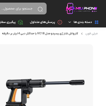
دسته بندی ها
پرسش‌های متداول
پیگیری سفا
میلی فون
کارواش شارژی یسیدو مدل VC18 با حداکثر دبی 4 لیتر بر دقیقه
تجهیزات جانبی
اسپیکر
تجهیزات جانبی کامپیوتر و ذخیره سازی
ایرپاد
قطعات موبایل
پاور بانک
گجت هوشمند
تبدیل و رابط
موبایل
سایر تجهیزات جانبی
شارژ و آداپتور