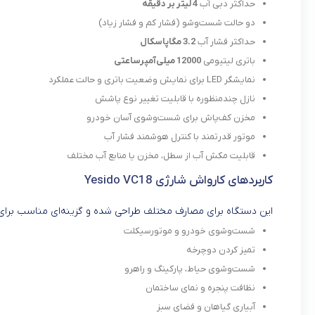
حداکثر دبی آب
4 لیتر بر دقیقه
دو حالت شست‌وشو (فشار کم و فشار زیاد)
حداکثر فشار آب
3.2 مگاپاسکال
باتری لیتیومی
12000 میلی‌آمپرساعتی
نمایشگر LED برای نمایش وضعیت باتری و حالت عملکرد
نازل چندمنظوره با قابلیت تغییر نوع پاشش
مخزن کف‌پاش برای شست‌وشوی آسان خودرو
موتور قدرتمند با کنترل هوشمند فشار آب
قابلیت مکش آب از سطل، مخزن یا منابع آب مختلف
کاربردهای کارواش شارژی Yesido VC18
این دستگاه برای مصارف مختلف طراحی شده و گزینه‌ای مناسب برای 
شست‌وشوی خودرو و موتورسیکلت
تمیز کردن دوچرخه
شست‌وشوی حیاط، پارکینگ و راهرو
نظافت پنجره و نمای ساختمان
آبیاری گیاهان و فضای سبز