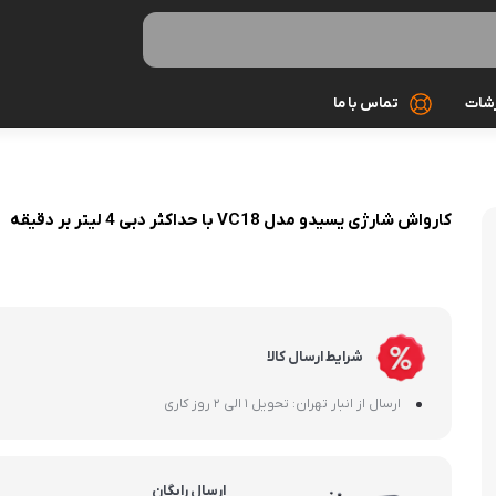
رشات
تماس با ما
کابل شارژ
کارواش شارژی یسیدو مدل VC18 با حداکثر دبی 4 لیتر بر دقیقه
کیف و کاور
گلس و محاف
مونوپاد و سه 
شرایط ارسال کالا
میکروفون
ارسال از انبار تهران: تحویل 1 الی 2 روز کاری
هندزفری و ه
ارسال رایگان