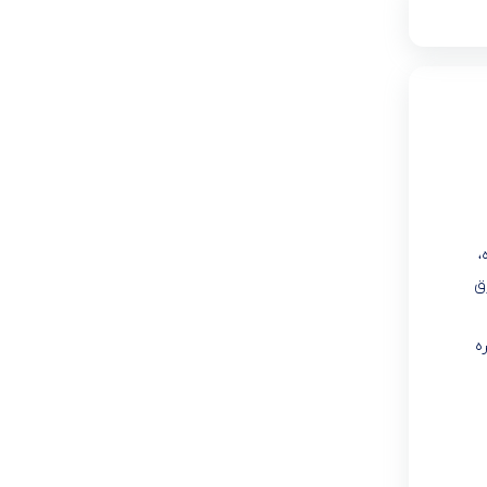
،
ق
ه