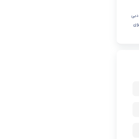
 دبی
وشوی