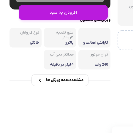
نگهدارنده
لای 3 میلیون
افزودن به سبد
ویژگی‌های محصول
منبع تغذیه
نوع کارواش
کارواش
گارانتی اصالت و
باتری
خانگی
سلامت فیزیکی
توان موتور
حداکثر دبی آب
240 وات
4 لیتر در دقیقه
مشاهده همه ویژگی ها