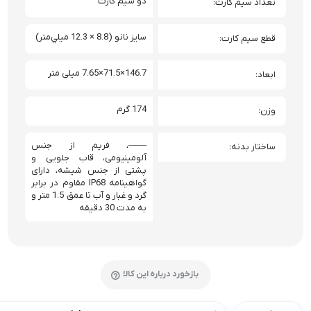
دو سيم کارت
تعداد سيم کارت
سايز نانو (8.8 × 12.3 ميلي‌متر)
قطع سيم کارت
146.7×71.5×7.65 میلی متر
ابعاد
174 گرم
وزن
——
،
فریم از جنس
ساختار بدنه
آلومینیومی
،
قاب جلویی و
پشتی از جنس شیشه
،
دارای
گواهینامه IP68 مقاوم در برابر
گرد و غبار و آب تا عمق 1.5 متر و
به مدت 30 دقیقه
بازخورد درباره این کالا