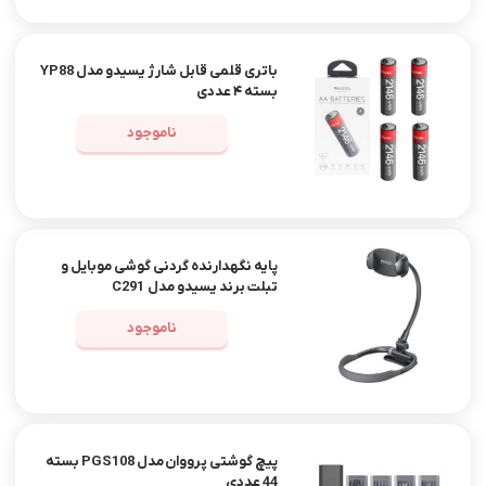
باتری قلمی قابل شارژ یسیدو مدل YP88
بسته ۴ عددی
ناموجود
پایه نگهدارنده گردنی گوشی موبایل و
تبلت برند یسیدو مدل C291
ناموجود
پیچ گوشتی پرووان مدل PGS108 بسته
44 عددی