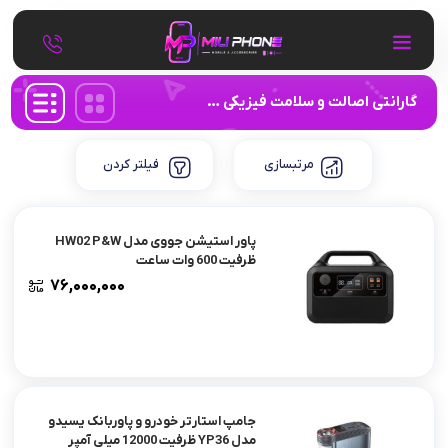
گارانتی اصالت و سلامت فیزیکی کالا
مرتبسازی
فیلتر کردن
پاور استیشن جووی مدل HW02 P&W
ظرفیت 600 وات ساعت
۷۶,۰۰۰,۰۰۰
جامپ استارتر خودرو و پاوربانک یسیدو
مدل YP36 ظرفیت 12000 میلی آمپر