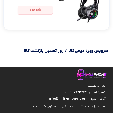
EK02
ناموجود
سرویس ویژه دیجی کالا: 7 روز تضمین بازگشت کالا
تهران، باغستان
شماره تماس
09129749674
آدرس ایمیل
info@mili-phone.com
هفت روز هفته، ۲۴ ساعت شبانه‌روز پاسخگوی شما هستیم.