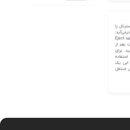
نگهدارنده
د اکسترنال را
 درمی‌آید:
Disk Not Ejected Properly که یعنی دیسک به‌درستی بیرون کشیده نشده است. اما آیا واقعا Eject
 بعد از
. برای
استفاده
 این یک
ی منتقل