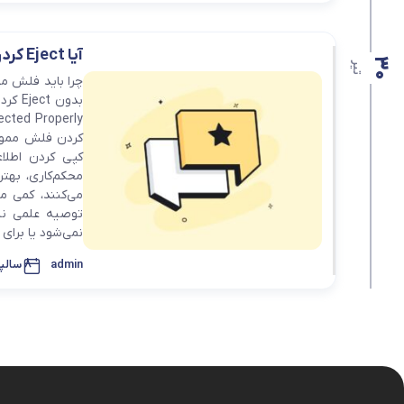
قاب و گارد
آیا Eject کردن فلش مموری واقعا ضروری است؟
30
تیر
کردن فلش ممور
کپی کردن اطلا
محکم‌کاری، بهت
می‌کنند، کمی م
توصیه علمی نی
نمی‌شود یا برای 
admin
8 سالپیش