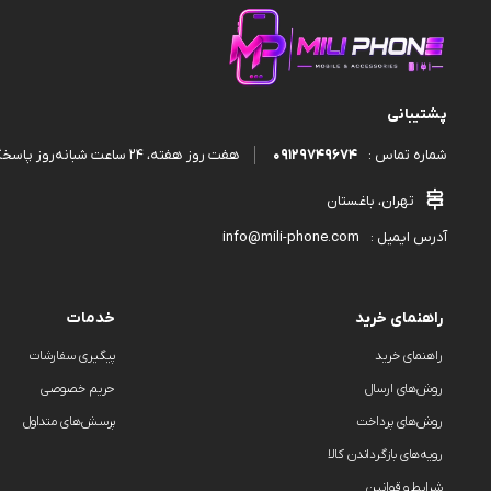
پشتیبانی
09129749674
هفت روز هفته، ۲۴ ساعت شبانه‌روز پاسخگوی شما هستیم.
شماره تماس :
تهران، باغستان
info@mili-phone.com
آدرس ایمیل :
راهنمای خرید
خدمات
راهنمای خرید
پیگیری سفارشات
روش‌های ارسال
حریم خصوصی
روش‌های پرداخت
پرسش‌های متداول
رویه‌های بازگرداندن کالا
شرایط و قوانین