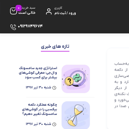
0
سبد خرید
کاربری
خالی است
ورود / ثبت نام
09129749674
تازه های خبری
فن‌حریفی به‌حساب
استراتژی جدید سامسونگ
از دکمه
ظ صفحه
و ال‌جی: معرفی گوشی‌های
صی‌سازی
بیشتر برای کسب سود
رد و به
بیشتر
پایه
از دیگر
شنبه 30 تیر 1397
ک نکته‌ی
‌خورد و
چگونه عملکرد دکمه
 صدا در
بیکسبی را در گوشی‌های
سامسونگ تغییر دهیم؟
دفون
شنبه 30 تیر 1397