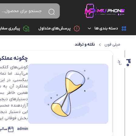
دسته بندی ها
پرسش‌های متداول
پیگیری سفا
میلی فون
نکته و ترفند
تجهیزات جانبی
اسپیکر
چگونه عملکر
تجهیزات جانبی کامپیوتر و ذخیره سازی
30
ایرپاد
تیر
می‌آیند. اما تم
قطعات موبایل
پاور بانک
بیکسبی. در این
عملکرد آن به ش
گجت هوشمند
تبدیل و رابط
همین خاطر بسیا
دستیارهای دیجیت
آزاردهنده محسوب
موبایل
سایر تجهیزات جانبی
این دستیار دیجی
بخش فوقانی این 
شارژ و آداپتور
admin
8 سالپیش