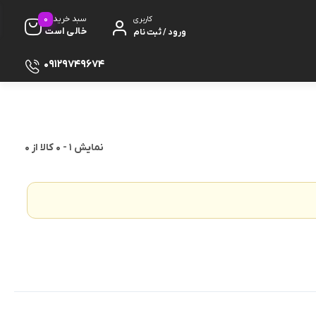
0
سبد خرید
کاربری
خالی است
ورود / ثبت نام
09129749674
نمایش
1
-
0
کالا از
0
ظ صفحه
پایه
دفون