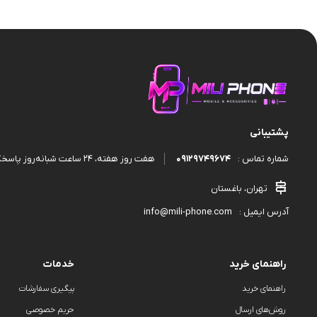
قاب و گارد
پشتیبانی
09129749674
هفت روز هفته، ۲۴ ساعت شبانه‌روز پاسخگوی شما هستیم.
شماره تماس :
تهران، باغستان
info@mili-phone.com
آدرس ایمیل :
راهنمای خرید
خدمات
راهنمای خرید
پیگیری سفارشات
روش‌های ارسال
حریم خصوصی