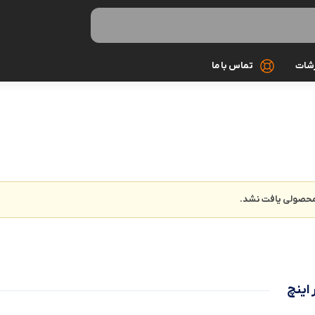
رشات
تماس با ما
کابل شارژ
کیف و کاور
گلس و محاف
حصولی یافت نشد.
مونوپاد و سه 
میکروفون
هندزفری و ه