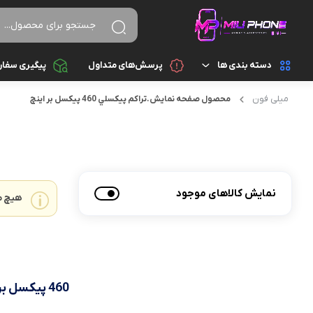
دسته بندی ها
پرسش‌های متداول
پیگیری سفا
میلی فون
محصول صفحه نمايش.تراکم پيکسلي
460 پیکسل بر اینچ
تجهیزات جانبی
اسپیکر
تجهیزات جانبی کامپیوتر و ذخیره سازی
ایرپاد
قطعات موبایل
پاور بانک
نمایش کالاهای موجود
هیچ م
گجت هوشمند
تبدیل و رابط
موبایل
سایر تجهیزات جانبی
شارژ و آداپتور
460 پیکسل بر اینچ