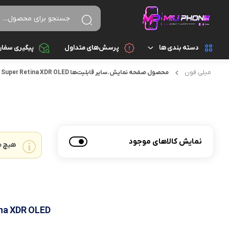
دسته بندی ها
پرسش‌های متداول
پیگیری سفا
میلی فون
محصول صفحه نمايش.ساير قابليت‌ها
Super Retina XDR OLED
تجهیزات جانبی
اسپیکر
تجهیزات جانبی کامپیوتر و ذخیره سازی
ایرپاد
قطعات موبایل
پاور بانک
نمایش کالاهای موجود
هیچ م
گجت هوشمند
تبدیل و رابط
موبایل
سایر تجهیزات جانبی
شارژ و آداپتور
ina XDR OLED