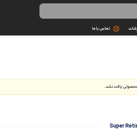
رشات
تماس با ما
کابل شارژ
کیف و کاور
گلس و محاف
حصولی یافت نشد.
مونوپاد و سه 
میکروفون
هندزفری و ه
Super Ret