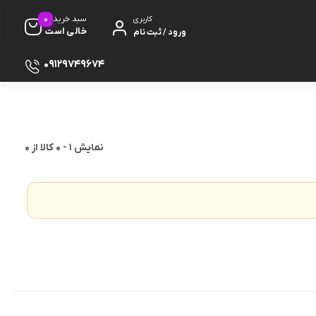
0
سبد خرید
کاربری
خالی است
ورود / ثبت نام
09129749674
نمایش
1
-
0
کالا از
0
ظ صفحه
پایه
دفون