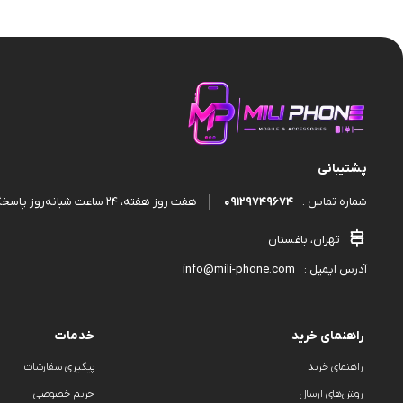
قاب و گارد
پشتیبانی
09129749674
هفت روز هفته، ۲۴ ساعت شبانه‌روز پاسخگوی شما هستیم.
شماره تماس :
تهران، باغستان
info@mili-phone.com
آدرس ایمیل :
راهنمای خرید
خدمات
راهنمای خرید
پیگیری سفارشات
روش‌های ارسال
حریم خصوصی