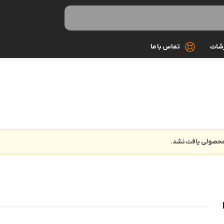
رشات
تماس با ما
کابل شارژ
کیف و کاور
گلس و محاف
حصولی یافت نشد.
مونوپاد و سه 
میکروفون
هندزفری و ه