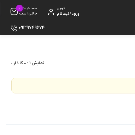
0
سبد خرید
کاربری
خالی است
ورود / ثبت نام
09129749674
نمایش
1
-
0
کالا از
0
ظ صفحه
پایه
دفون