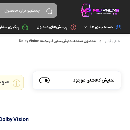
دسته بندی ها
پرسش‌های متداول
پیگیری سفا
میلی فون
محصول صفحه نمايش.ساير قابليت‌ها
Dolby Vision
تجهیزات جانبی
اسپیکر
تجهیزات جانبی کامپیوتر و ذخیره سازی
ایرپاد
قطعات موبایل
پاور بانک
نمایش کالاهای موجود
هیچ م
گجت هوشمند
تبدیل و رابط
موبایل
سایر تجهیزات جانبی
شارژ و آداپتور
Dolby Vision