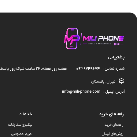
قاب و گارد
پشتیبانی
09129749674
هفت روز هفته، ۲۴ ساعت شبانه‌روز پاسخگوی شما هستیم.
شماره تماس :
تهران، باغستان
info@mili-phone.com
آدرس ایمیل :
راهنمای خرید
خدمات
راهنمای خرید
پیگیری سفارشات
روش‌های ارسال
حریم خصوصی