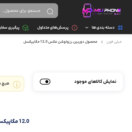
دسته بندی ها
پرسش‌های متداول
پیگیری سفا
میلی فون
محصول دوربين.رزولوشن عکس
12.0 مگاپيکسل
تجهیزات جانبی
اسپیکر
تجهیزات جانبی کامپیوتر و ذخیره سازی
ایرپاد
قطعات موبایل
پاور بانک
نمایش کالاهای موجود
هیچ م
گجت هوشمند
تبدیل و رابط
موبایل
سایر تجهیزات جانبی
شارژ و آداپتور
12.0 مگاپيکسل