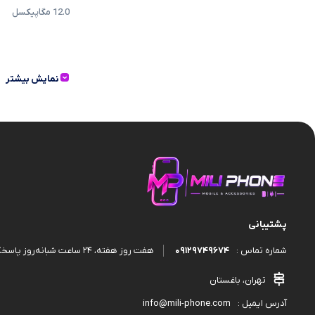
قاب و گارد
12.0 مگاپيکسل
نمایش بیشتر
پشتیبانی
09129749674
هفت روز هفته، ۲۴ ساعت شبانه‌روز پاسخگوی شما هستیم.
شماره تماس :
تهران، باغستان
info@mili-phone.com
آدرس ایمیل :