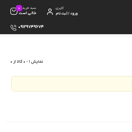
0
سبد خرید
کاربری
خالی است
ورود / ثبت نام
09129749674
نمایش
1
-
0
کالا از
0
ظ صفحه
پایه
دفون