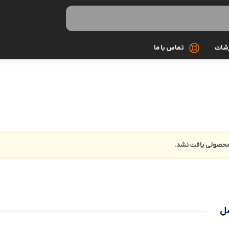
رشات
تماس با ما
کابل شارژ
کیف و کاور
گلس و محاف
حصولی یافت نشد.
مونوپاد و سه 
میکروفون
هندزفری و ه