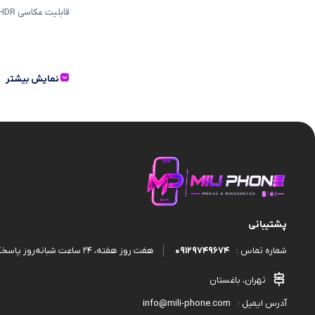
قاب و گارد
قابلیت عکاسی HDR
نمایش بیشتر
پشتیبانی
09129749674
هفت روز هفته، ۲۴ ساعت شبانه‌روز پاسخگوی شما هستیم.
شماره تماس :
تهران، باغستان
info@mili-phone.com
آدرس ایمیل :