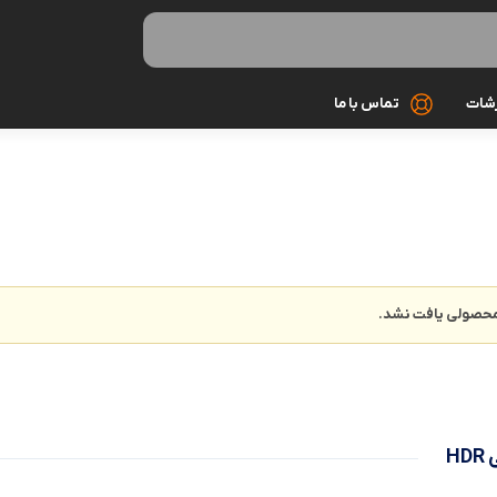
رشات
تماس با ما
کابل شارژ
کیف و کاور
گلس و محاف
حصولی یافت نشد.
مونوپاد و سه 
میکروفون
هندزفری و ه
H