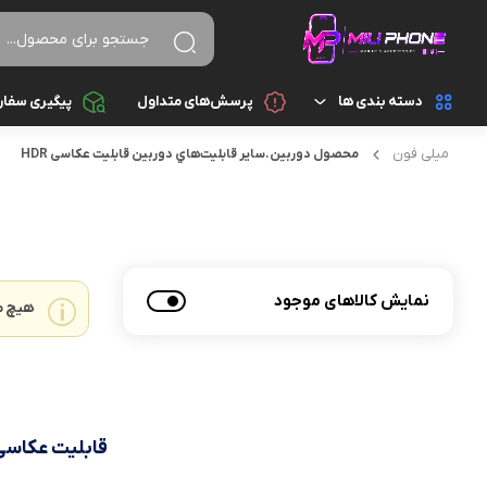
دسته بندی ها
پرسش‌های متداول
پیگیری سفا
میلی فون
محصول دوربين.ساير قابليت‌هاي دوربين
قابلیت عکاسی HDR
تجهیزات جانبی
اسپیکر
تجهیزات جانبی کامپیوتر و ذخیره سازی
ایرپاد
قطعات موبایل
پاور بانک
نمایش کالاهای موجود
هیچ م
گجت هوشمند
تبدیل و رابط
موبایل
سایر تجهیزات جانبی
شارژ و آداپتور
قابلیت عکاسی DR