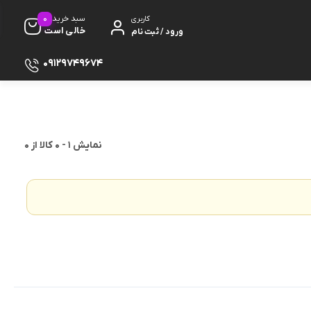
0
سبد خرید
کاربری
خالی است
ورود / ثبت نام
09129749674
نمایش
1
-
0
کالا از
0
ظ صفحه
پایه
دفون