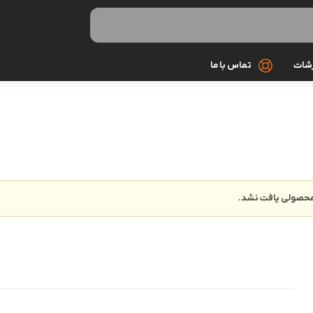
رشات
تماس با ما
کابل شارژ
کیف و کاور
گلس و محاف
حصولی یافت نشد.
مونوپاد و سه 
میکروفون
هندزفری و ه