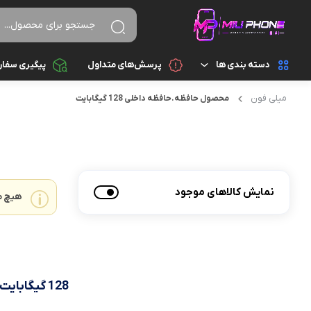
دسته بندی ها
پرسش‌های متداول
پیگیری سفا
میلی فون
محصول حافظه.حافظه داخلی
128 گيگابايت
تجهیزات جانبی
اسپیکر
تجهیزات جانبی کامپیوتر و ذخیره سازی
ایرپاد
قطعات موبایل
پاور بانک
نمایش کالاهای موجود
هیچ م
گجت هوشمند
تبدیل و رابط
موبایل
سایر تجهیزات جانبی
شارژ و آداپتور
128 گيگابايت