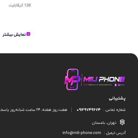
قاب و گارد
128 گيگابايت
نمایش بیشتر
پشتیبانی
09129749674
هفت روز هفته، ۲۴ ساعت شبانه‌روز پاسخگوی شما هستیم.
شماره تماس :
تهران، باغستان
info@mili-phone.com
آدرس ایمیل :