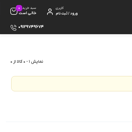
0
سبد خرید
کاربری
خالی است
ورود / ثبت نام
09129749674
نمایش
1
-
0
کالا از
0
ظ صفحه
پایه
دفون