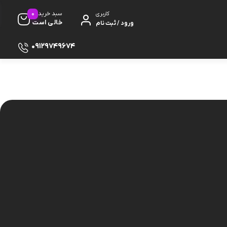
0
سبد خرید
کاربری
خالی است
ورود / ثبت نام
09129749674
ظ صفحه
پایه
دفون