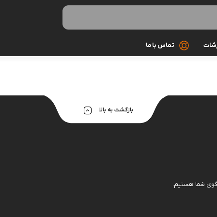
رشات
تماس با ما
کابل شارژ
کیف و کاور
بازگشت به بالا
گلس و محاف
مونوپاد و سه 
میکروفون
هندزفری و ه