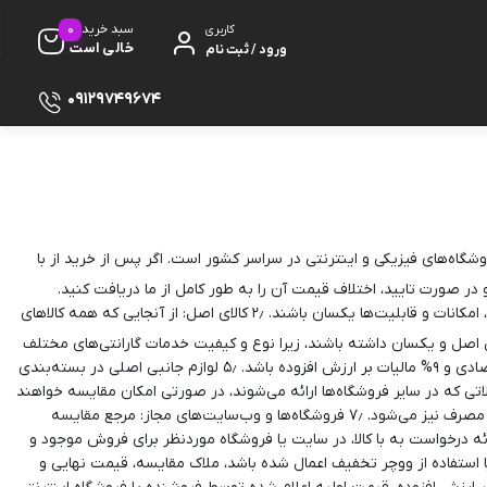
0
سبد خرید
کاربری
خالی است
ورود / ثبت نام
09129749674
شگاه‌های فیزیکی و اینترنتی در سراسر کشور است. اگر پس از خرید از با
ظ صفحه
 در صورت تایید، اختلاف قیمت آن را به طور کامل از ما دریافت کنید.
برای ارائه درخواست تضمین بهترین قیمت باید شرایط زیر وجود داشته باشد: ۱٫ مدل یکسان: محصولات باید از نظر ویژگی‌های فنی، رنگ، امکانات و قابلیت‌ها یکسان باشند. ۲٫ کالای اصل: از آنجایی که همه کالاهای
پایه
ه باید گارانتی و خدمات پس از فروش اصل و یکسان داشته باشند، زیرا نوع و کیفیت خدمات گارانتی‌های مختلف
بر قیمت آنها نیز تاثیر می‌گذارد. ۴٫ با توجه به رسمی بودن فاکتورهای با کالا، فاکتور فروشگاه فیزیکی یا اینترنتی مورد مقایسه نیز باید رسمی و دارای کد اقتصادی و ۹% مالیات بر ارزش افزوده باشد. ۵٫ لوازم جانبی اصلی در بسته‌بندی
لاتی که در سایر فروشگاه‌ها ارائه می‌شوند، در صورتی امکان مقایسه خواهند
داشت که لوازم جانبی و قطعات اصل و با کیفیت به همراه داشته باشند. ۶٫ یکسانی شرایط برای کالاهایی که دارای تاریخ تولید یا انقضا هستند، شامل تاریخ مصرف نیز می‌شود. ۷٫ فروشگاه‌ها و وب‌سایت‌های مجاز: مرجع مقایسه
دفون
ارت باشد. ۸٫ کالا برای فروش موجود باشد: کالا باید در زمان ارائه درخواست به با کالا، در سایت یا فروشگاه موردنظر برای فروش موجود و
 فروش یا استفاده از ووچر تخفیف اعمال شده باشد، ملاک مقایسه، قیمت نهایی و