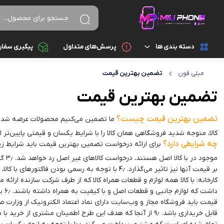
دسته بندی ها
پرسش‌های متداول
پیگیری سفا
میلی فون
تضمین بهترین قیمت
تجهیزات جانبی
اسپیکر
تضمین بهترین قیمت
تجهیزات جانبی کامپیوتر و ذخیره سازی
ایرپاد
تضمین بهترین قیمت چیست؟
ما تضمین می‌کنیم محصولات عرضه شده در ب
قطعات موبایل
پاور بانک
کالا، متوجه شدید فروشگاهی همان کالا را با شرایط یکسان و قیمتی پایین‌تر 
چه شرایطی دارد؟
گجت هوشمند
تبدیل و رابط
موج
موبایل
سایر تجهیزات جانبی
کارخانه: با کالا همه لوازم و قطعات همراه کالا که از طرف شرکت سازنده ارائ
شارژ و آداپتور
قابل خریداری باشد. ۹٫ از آنجا که هدف این طرح اطمینان مش