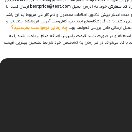
 و نقل یا مالیات بر ارزش افزوده، قیمت اولیه اعلام شده توسط فروشنده یا فروشگاه اینترنتی
نگهدارنده
اه
کد سفارش
خود، به آدرس ایمیل
bestprice@test.com
ارسال کنید: ۱٫
مدت اعتبار پیش فاکتور، اطلاعات محصول و نام گارانتی مربوط به آن باشد.
– تا ۲۴ ساعت بعد از زمان ارسال ایمیل توسط مشتری دارای اعتبار و کالا در آن فروشگاه موجود و قابل خریداری باشد. – صرفا برای همان محصول به صورت تکی باشد. ۲٫ در فروشگاه‌های اینترنتی، کافی‌ست آدرس فروشگاه اینترنتی و
چه زمانی درخواست بفرستید؟
میل ارسالی قابل بررسی نخواهد بود.
د. بررسی ثبت درخواست تا حداکثر ۳ روز کاری انجام می‌شود. پس از ارسال استعلام و در صورت تایید قیمت پایین‌تر، اضافه مبلغ پرداخت شده را به
. با کالا می‌تواند در هر زمان به تشخیص خود شرایط تضمین بهترین قیمت