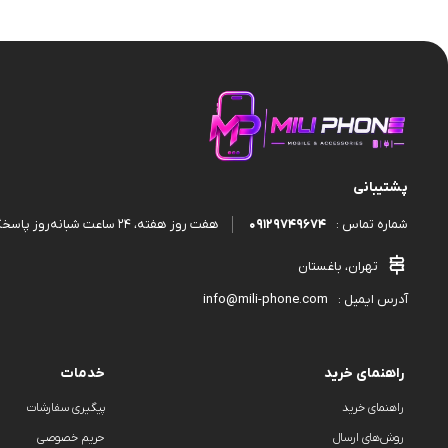
قاب و گارد
پشتیبانی
09129749674
هفت روز هفته، ۲۴ ساعت شبانه‌روز پاسخگوی شما هستیم.
شماره تماس :
تهران، باغستان
info@mili-phone.com
آدرس ایمیل :
راهنمای خرید
خدمات
راهنمای خرید
پیگیری سفارشات
روش‌های ارسال
حریم خصوصی