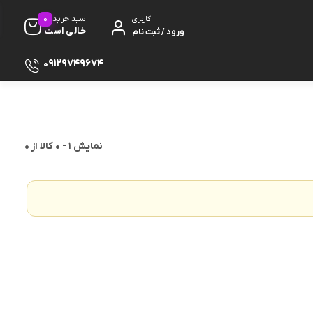
0
سبد خرید
کاربری
خالی است
ورود / ثبت نام
09129749674
نمایش
1
-
0
کالا از
0
ظ صفحه
پایه
دفون