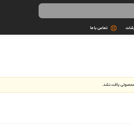
رشات
تماس با ما
کابل شارژ
کیف و کاور
گلس و محاف
حصولی یافت نشد.
مونوپاد و سه 
میکروفون
هندزفری و ه