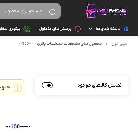
دسته بندی ها
پرسش‌های متداول
پیگیری سفا
میلی فون
محصول ساير مشخصات.مشخصات باتري
-----100--
تجهیزات جانبی
اسپیکر
تجهیزات جانبی کامپیوتر و ذخیره سازی
ایرپاد
قطعات موبایل
پاور بانک
نمایش کالاهای موجود
هیچ م
گجت هوشمند
تبدیل و رابط
موبایل
سایر تجهیزات جانبی
شارژ و آداپتور
-----100--